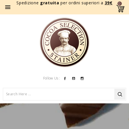
Spedizione
gratuita
per ordini superiori a
39
€
0

Facebook
YouTube
Instagram
Follow Us :