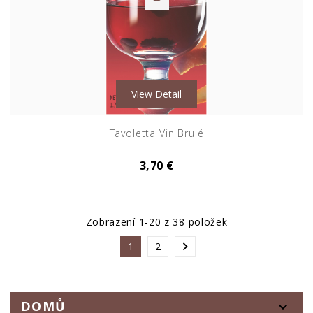
View Detail
Tavoletta Vin Brulé
3,70 €
Zobrazení 1-20 z 38 položek

1
2
DOMŮ
