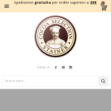
Spedizione
gratuita
per ordini superiori a
39
€
0

Facebook
YouTube
Instagram
Follow Us :