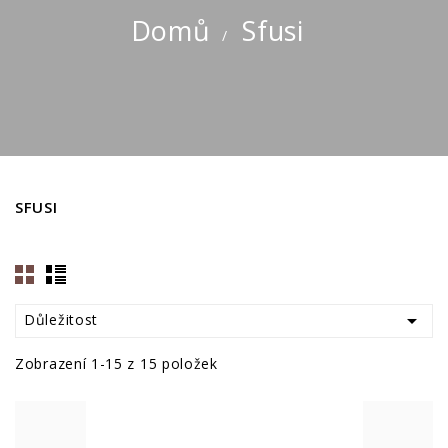
Domů
Sfusi
SFUSI

Důležitost
Zobrazení 1-15 z 15 položek