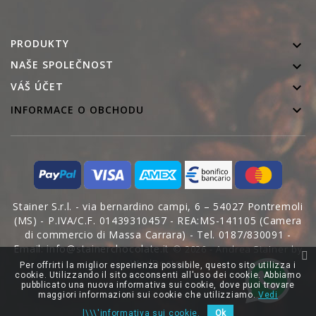
PRODUKTY

NAŠE SPOLEČNOST


VÁŠ ÚČET

INFORMACE O OBCHODU
Stainer S.r.l. - via bernardino campi, 6 – 54027 Pontremoli
(MS) - P.IVA/C.F. 01439310457 - REA:MS-141105 (Camera
di commercio di Massa Carrara) - Tel. 0187/830091 -
Email: info@stainerchocolate.it
© 2026 - Andrea Stainer by
WedDoctor
Per offrirti la miglior esperienza possibile, questo sito utilizza i
cookie. Utilizzando il sito acconsenti all'uso dei cookie. Abbiamo
pubblicato una nuova informativa sui cookie, dove puoi trovare
maggiori informazioni sui cookie che utilizziamo.
Vedi
l\\\'informativa sui cookie.
Ok