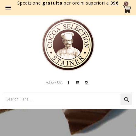
Spedizione
gratuita
per ordini superiori a
39
€
0

Facebook
YouTube
Instagram
Follow Us :