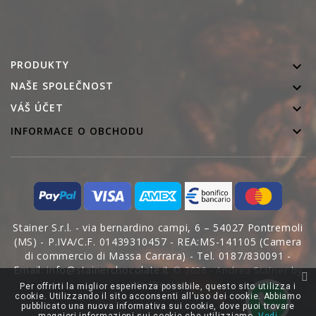
PRODUKTY

NAŠE SPOLEČNOST


VÁŠ ÚČET

INFORMACE O OBCHODU
Stainer S.r.l. - via bernardino campi, 6 – 54027 Pontremoli
(MS) - P.IVA/C.F. 01439310457 - REA:MS-141105 (Camera
di commercio di Massa Carrara) - Tel. 0187/830091 -
Email: info@stainerchocolate.it
© 2026 - Andrea Stainer by
WedDoctor
Per offrirti la miglior esperienza possibile, questo sito utilizza i
cookie. Utilizzando il sito acconsenti all'uso dei cookie. Abbiamo
pubblicato una nuova informativa sui cookie, dove puoi trovare