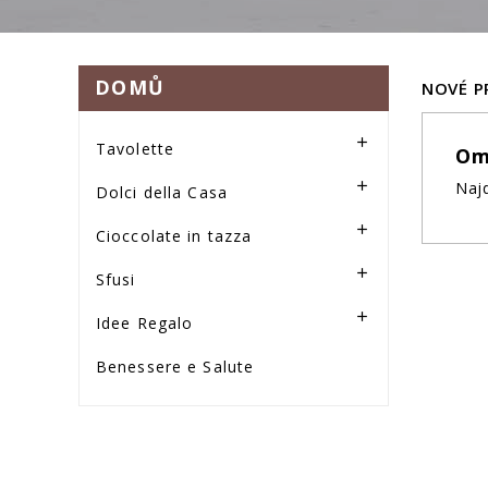
DOMŮ
NOVÉ 

Tavolette
Om
Najd

Dolci della Casa

Cioccolate in tazza

Sfusi

Idee Regalo
Benessere e Salute