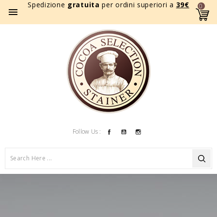
Spedizione
gratuita
per ordini superiori a
39
€
0

Facebook
YouTube
Instagram
Follow Us :