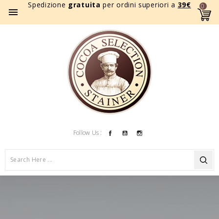
Spedizione
gratuita
per ordini superiori a
39
€
0

Facebook
YouTube
Instagram
Follow Us :