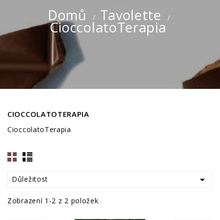
Domů
Tavolette
CioccolatoTerapia
CIOCCOLATOTERAPIA
CioccolatoTerapia

Důležitost
Zobrazení 1-2 z 2 položek