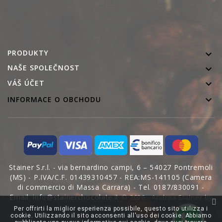
PRODUKTY

NAŠE SPOLEČNOST


VÁŠ ÚČET

INFORMACE O OBCHODU
Stainer S.r.l. - via bernardino campi, 6 – 54027 Pontremoli
(MS) - P.IVA/C.F. 01439310457 - REA:MS-141105 (Camera
di commercio di Massa Carrara) - Tel. 0187/830091 -
Email: info@stainerchocolate.it
© 2026 - Andrea Stainer by
WedDoctor
Per offrirti la miglior esperienza possibile, questo sito utilizza i
cookie. Utilizzando il sito acconsenti all'uso dei cookie. Abbiamo