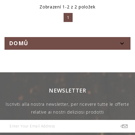
Zobrazení 1-2 z 2 položek
1
DOMŮ

NEWSLETTER
Iscriviti alla nostra newsletter, per ricevere tutte le offerte
relative ai nostri deliziosi prodotti