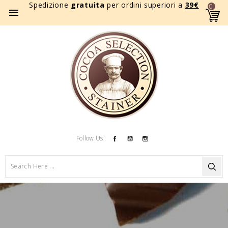
Spedizione
gratuita
per ordini superiori a
39
€
0

Facebook
YouTube
Instagram
Follow Us :