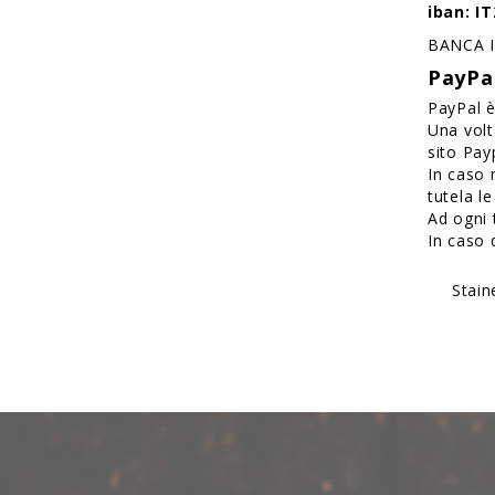
iban: I
BANCA 
PayPal
PayPal è
Una volt
sito Pay
In caso 
tutela l
Ad ogni 
In caso 
Stain