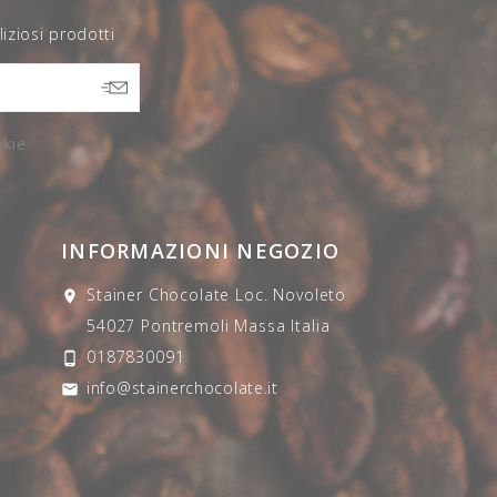
liziosi prodotti
okie
INFORMAZIONI NEGOZIO
Stainer Chocolate
Loc. Novoleto

54027 Pontremoli
Massa
Italia
0187830091

info@stainerchocolate.it
