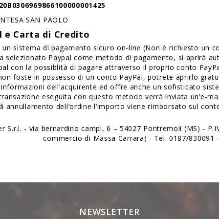
T20B0306969866100000001425
INTESA SAN PAOLO
 e Carta di Credito
 un sistema di pagamento sicuro on-line (Non è richiesto un 
a selezionato Paypal come metodo di pagamento, si aprirà aut
pal con la possiblità di pagare attraverso il proprio conto PayPa
non foste in possesso di un conto PayPal, potrete aprirlo gratu
e informazioni dell’acquirente ed offre anche un sofisticato sis
transazione eseguita con questo metodo verrà inviata un’e-mai
di annullamento dell’ordine l’importo viene rimborsato sul conto
er S.r.l. - via bernardino campi, 6 – 54027 Pontremoli (MS) - 
commercio di Massa Carrara) - Tel. 0187/830091 - 
NEWSLETTER