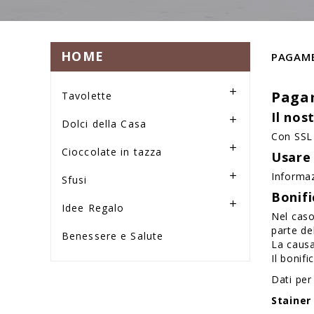
HOME
PAGAME

Paga
Tavolette
Il nos

Dolci della Casa
Con SSL

Cioccolate in tazza
Usare
Informaz

Sfusi
Bonifi

Idee Regalo
Nel caso
parte de
Benessere e Salute
La causa
Il bonif
Dati per
Stainer 