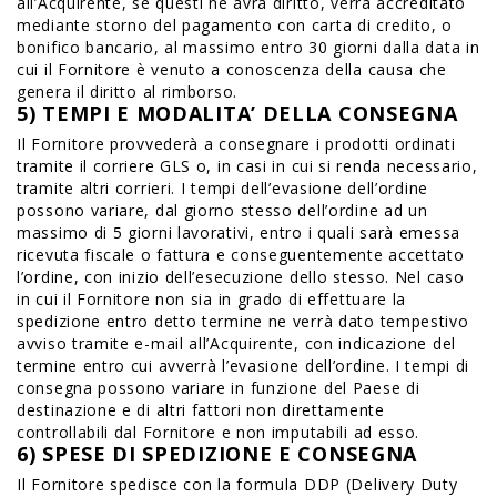
all’Acquirente, se questi ne avrà diritto, verrà accreditato
mediante storno del pagamento con carta di credito, o
bonifico bancario, al massimo entro 30 giorni dalla data in
cui il Fornitore è venuto a conoscenza della causa che
genera il diritto al rimborso.
5) TEMPI E MODALITA’ DELLA CONSEGNA
Il Fornitore provvederà a consegnare i prodotti ordinati
tramite il corriere GLS o, in casi in cui si renda necessario,
tramite altri corrieri. I tempi dell’evasione dell’ordine
possono variare, dal giorno stesso dell’ordine ad un
massimo di 5 giorni lavorativi, entro i quali sarà emessa
ricevuta fiscale o fattura e conseguentemente accettato
l’ordine, con inizio dell’esecuzione dello stesso. Nel caso
in cui il Fornitore non sia in grado di effettuare la
spedizione entro detto termine ne verrà dato tempestivo
avviso tramite e-mail all’Acquirente, con indicazione del
termine entro cui avverrà l’evasione dell’ordine. I tempi di
consegna possono variare in funzione del Paese di
destinazione e di altri fattori non direttamente
controllabili dal Fornitore e non imputabili ad esso.
6) SPESE DI SPEDIZIONE E CONSEGNA
Il Fornitore spedisce con la formula DDP (Delivery Duty