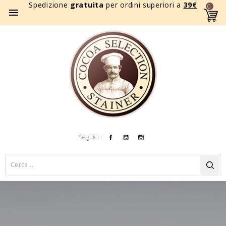
Spedizione
gratuita
per ordini superiori a
39
€
0

Facebook
YouTube
Instagram
Seguici :