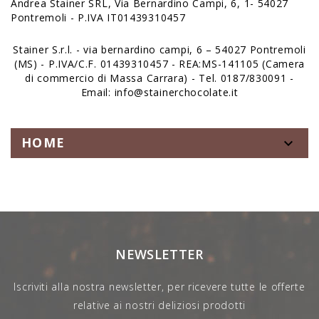
Andrea Stainer SRL, Via Bernardino Campi, 6, 1- 54027
Pontremoli - P.IVA IT01439310457
Stainer S.r.l. - via bernardino campi, 6 – 54027 Pontremoli
(MS) - P.IVA/C.F. 01439310457 - REA:MS-141105 (Camera
di commercio di Massa Carrara) - Tel. 0187/830091 -
Email: info@stainerchocolate.it
HOME

NEWSLETTER
Iscriviti alla nostra newsletter, per ricevere tutte le offerte
relative ai nostri deliziosi prodotti