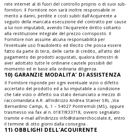
rete internet al di fuori del controllo proprio o di suoi sub-
fornitori. Il Fornitore non sarà inoltre responsabile in
merito a danni, perdite e costi subiti dall’Acquirente a
seguito della mancata esecuzione del contratto per cause
a lui non imputabili, avendo l’Acquirente diritto soltanto
alla restituzione integrale del prezzo corrisposto. Il
Fornitore non assume alcuna responsabilità per
l’eventuale uso fraudolento ed illecito che possa essere
fatto da parte di terzi, delle carte di credito, all’atto del
pagamento dei prodotti acquistati, qualora dimostri di
aver adottato tutte le ordinarie cautele possibili del
momento ed in base alla ordinaria diligenza.
10) GARANZIE MODALITA’ DI ASSISTENZA
Il Fornitore risponde per ogni eventuale vizio o difetto
accertato del prodotto ed a lui imputabile a condizione
che tale vizio o difetto sia stato denunciato a mezzo di
raccomandata A.R. all’indirizzo Andrea Stainer SRL ,Via
Bernardino Campi, 6, 1 – 54027 Pontremoli (MS), oppure
trasmesso via fax al n. 0187/833718, ovvero segnalato
tramite e-mail all’indirizzo info@stainerchocolate.it, entro
il termine di otto giorni dalla consegna .
11) OBBLIGHI DELL’ACQUIRENTE