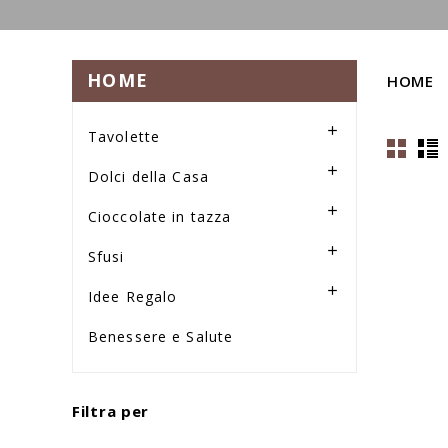
HOME
HOME

Tavolette

Dolci della Casa

Cioccolate in tazza

Sfusi

Idee Regalo
Benessere e Salute
Filtra per