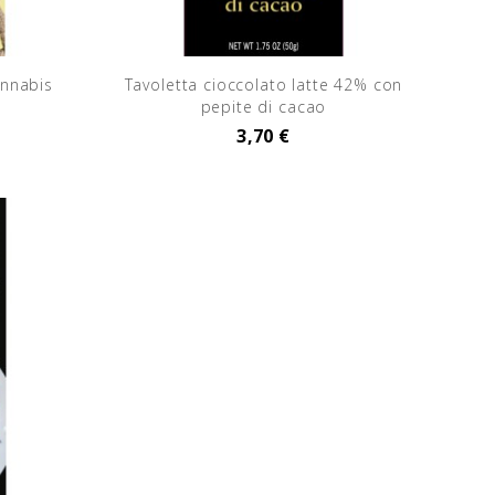
annabis
Tavoletta cioccolato latte 42% con
pepite di cacao
3,70 €