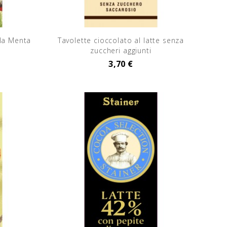
la Menta
Tavolette cioccolato al latte senza
zuccheri aggiunti
3,70 €