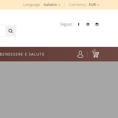
Language :
Italiano
Currency :
EUR
Facebook
YouTube
Instagra
Seguici :
0
BENESSERE E SALUTE