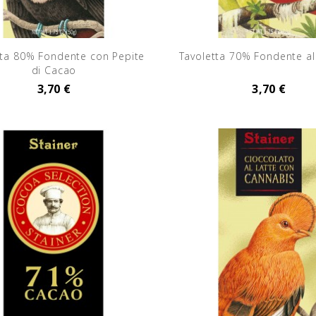
tta 80% Fondente con Pepite
Tavoletta 70% Fondente al
di Cacao
3,70 €
3,70 €