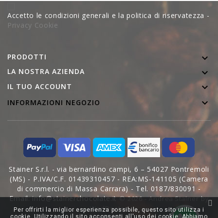
Accetto le condizioni generali e la politica di riservatezza -
Privacy Cookie
PRODOTTI

LA NOSTRA AZIENDA


IL TUO ACCOUNT

INFORMAZIONI NEGOZIO
Stainer S.r.l. - via bernardino campi, 6 – 54027 Pontremoli
(MS) - P.IVA/C.F. 01439310457 - REA:MS-141105 (Camera
di commercio di Massa Carrara) - Tel. 0187/830091 -
Email: info@stainerchocolate.it
© 2026 - Andrea Stainer by
WedDoctor
Per offrirti la miglior esperienza possibile, questo sito utilizza i
cookie. Utilizzando il sito acconsenti all'uso dei cookie. Abbiamo