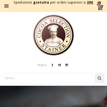
Spedizione
gratuita
per ordini superiori a
39
€
0

Facebook
YouTube
Instagram
Seguici :