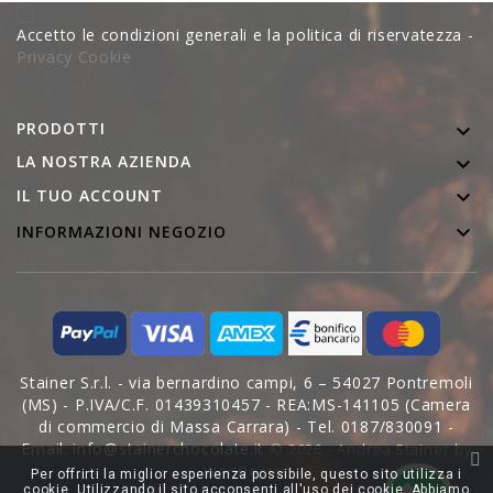
Accetto le condizioni generali e la politica di riservatezza -
Privacy Cookie
PRODOTTI

LA NOSTRA AZIENDA


IL TUO ACCOUNT

INFORMAZIONI NEGOZIO
Stainer S.r.l. - via bernardino campi, 6 – 54027 Pontremoli
(MS) - P.IVA/C.F. 01439310457 - REA:MS-141105 (Camera
di commercio di Massa Carrara) - Tel. 0187/830091 -
Email: info@stainerchocolate.it
© 2026 - Andrea Stainer by
WedDoctor
Per offrirti la miglior esperienza possibile, questo sito utilizza i
cookie. Utilizzando il sito acconsenti all'uso dei cookie. Abbiamo