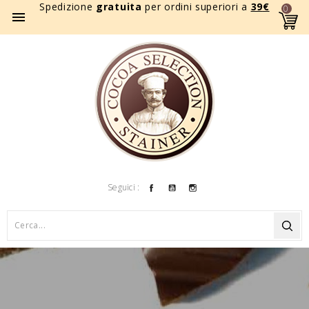
Spedizione
gratuita
per ordini superiori a
39
€
0

Facebook
YouTube
Instagram
Seguici :