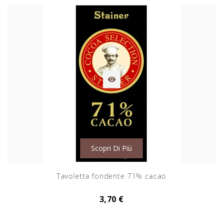

Scopri Di Più
Tavoletta fondente 71% cacao
3,70 €