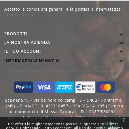
Accetto le condizioni generali e la politica di riservatezza -
Privacy Cookie
PRODOTTI

LA NOSTRA AZIENDA


IL TUO ACCOUNT

INFORMAZIONI NEGOZIO
Stainer S.r.l. - via bernardino campi, 6 – 54027 Pontremoli
(MS) - P.IVA/C.F. 01439310457 - REA:MS-141105 (Camera
di commercio di Massa Carrara) - Tel. 0187/830091 -
Email: info@stainerchocolate.it
© 2026 - Andrea Stainer by
WedDoctor
Per offrirti la miglior esperienza possibile, questo sito utilizza i
cookie. Utilizzando il sito acconsenti all'uso dei cookie. Abbiamo