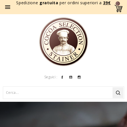
Spedizione
gratuita
per ordini superiori a
39
€
0

Facebook
YouTube
Instagram
Seguici :