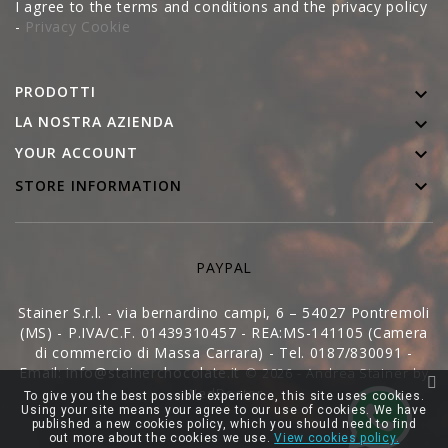
I agree to the terms and conditions and the privacy policy
-
Privacy Cookie
PRODOTTI

LA NOSTRA AZIENDA


YOUR ACCOUNT

STORE INFORMATION
PAYPAL
Stainer S.r.l. - via bernardino campi, 6 – 54027 Pontremoli
(MS) - P.IVA/C.F. 01439310457 - REA:MS-141105 (Camera
di commercio di Massa Carrara) - Tel. 0187/830091 -
Email: info@stainerchocolate.it
© 2026 - Andrea Stainer by
WedDoctor
To give you the best possible experience, this site uses cookies.
Using your site means your agree to our use of cookies. We have
published a new cookies policy, which you should need to find
out more about the cookies we use.
View cookies policy.