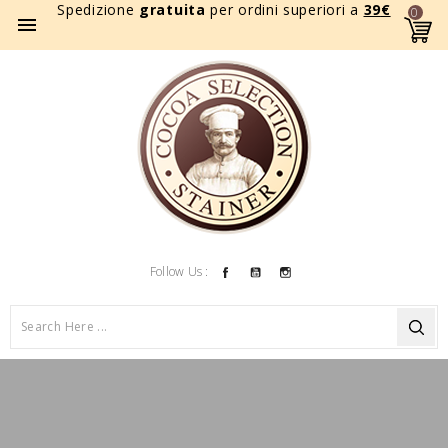
Spedizione
gratuita
per ordini superiori a
39
€
0

Facebook
YouTube
Instagram
Follow Us :