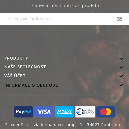
relative ai nostri deliziosi prodotti
PRODUKTY

NAŠE SPOLEČNOST


VÁŠ ÚČET

INFORMACE O OBCHODU
Stainer S.r.l. - via bernardino campi, 6 – 54027 Pontremoli