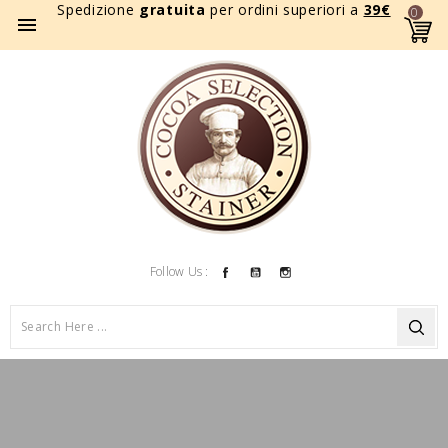
Spedizione
gratuita
per ordini superiori a
39
€
0

Facebook
YouTube
Instagram
Follow Us :