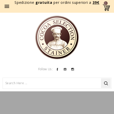
Spedizione
gratuita
per ordini superiori a
39
€
0

Facebook
YouTube
Instagram
Follow Us :