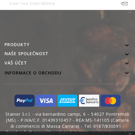
PRODUKTY

NAŠE SPOLEČNOST


VÁŠ ÚČET

INFORMACE O OBCHODU
Stainer S.r.l. - via bernardino campi, 6 – 54027 Pontremoli
(MS) - P.IVA/C.F. 01439310457 - REA:MS-141105 (Camera
di commercio di Massa Carrara) - Tel. 0187/830091 -
Email: info@stainerchocolate.it
© 2026 - Andrea Stainer by