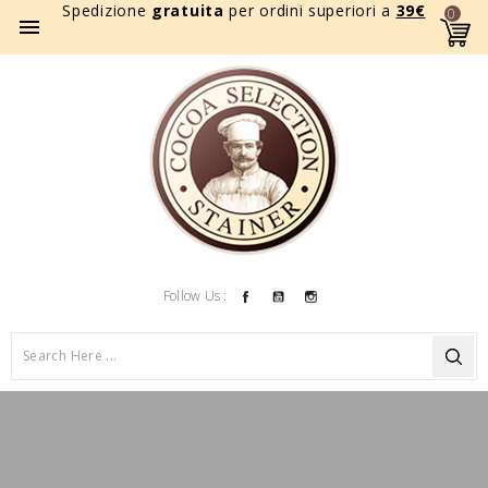
Spedizione
gratuita
per ordini superiori a
39
€
0

Facebook
YouTube
Instagram
Follow Us :