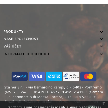
PRODUKTY

NAŠE SPOLEČNOST


VÁŠ ÚČET

INFORMACE O OBCHODU
Stainer S.r.l. - via bernardino campi, 6 – 54027 Pontremoli
(MS) - P.IVA/C.F. 01439310457 - REA:MS-141105 (Camera
di commercio di Massa Carrara) - Tel. 0187/830091 -
Email: info@stainerchocolate.it
© 2026 - Andrea Stainer by
WedDoctor
Per offrirti la miglior esperienza possibile, questo sito utilizza i