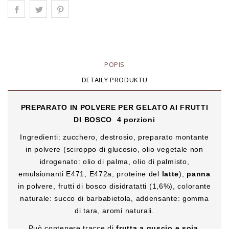
POPIS
DETAILY PRODUKTU
PREPARATO IN POLVERE PER GELATO AI FRUTTI
DI BOSCO
4 porzioni
Ingredienti: zucchero, destrosio, preparato montante
in polvere (sciroppo di glucosio, olio vegetale non
idrogenato: olio di palma, olio di palmisto,
emulsionanti E471, E472a, proteine del
latte
),
panna
in polvere, frutti di bosco disidratatti (1,6%), colorante
naturale: succo di barbabietola, addensante: gomma
di tara, aromi naturali.
Può contenere tracce di
frutta a guscio e soia
.