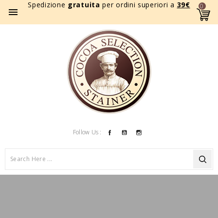
Spedizione
gratuita
per ordini superiori a
39
€
0

Facebook
YouTube
Instagram
Follow Us :