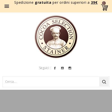
Spedizione
gratuita
per ordini superiori a
39
€
0

Facebook
YouTube
Instagram
Seguici :