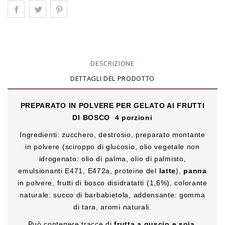
DESCRIZIONE
DETTAGLI DEL PRODOTTO
PREPARATO IN POLVERE PER GELATO AI FRUTTI
DI BOSCO
4 porzioni
Ingredienti: zucchero, destrosio, preparato montante
in polvere (sciroppo di glucosio, olio vegetale non
idrogenato: olio di palma, olio di palmisto,
emulsionanti E471, E472a, proteine del
latte
),
panna
in polvere, frutti di bosco disidratatti (1,6%), colorante
naturale: succo di barbabietola, addensante: gomma
di tara, aromi naturali.
Può contenere tracce di
frutta a guscio e soia
.