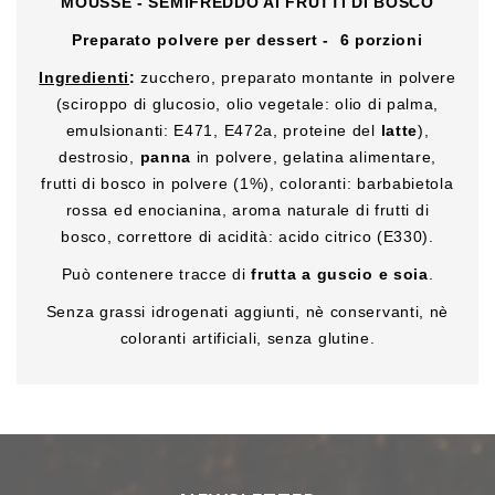
MOUSSE - SEMIFREDDO AI FRUTTI DI BOSCO
Preparato polvere per dessert -
6 porzioni
Ingredienti
:
zucchero, preparato montante in polvere
(sciroppo di glucosio, olio vegetale: olio di palma,
emulsionanti: E471, E472a, proteine del
latte
),
destrosio,
panna
in polvere, gelatina alimentare,
frutti di bosco in polvere (1%), coloranti: barbabietola
rossa ed enocianina, aroma naturale di frutti di
bosco, correttore di acidità: acido citrico (E330).
Può contenere tracce di
frutta a guscio e soia
.
Senza grassi idrogenati aggiunti, nè conservanti, nè
coloranti artificiali, senza glutine.