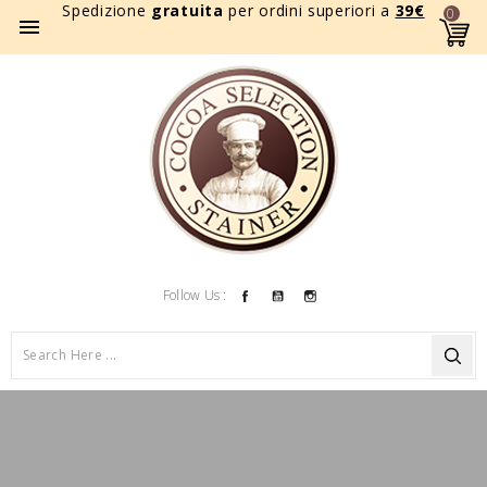
Spedizione
gratuita
per ordini superiori a
39
€
0

Facebook
YouTube
Instagram
Follow Us :