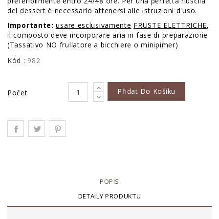
preferibilmente entro 24/48 ore. Per una perfetta riusciia
del dessert è necessario attenersi alle istruzioni d'uso.
Importante:
usare esclusivamente
FRUSTE ELETTRICHE
,
il composto deve incorporare aria in fase di preparazione
(Tassativo NO frullatore a bicchiere o minipimer)
Kód :
982
Přidat Do Košíku
Počet
POPIS
DETAILY PRODUKTU