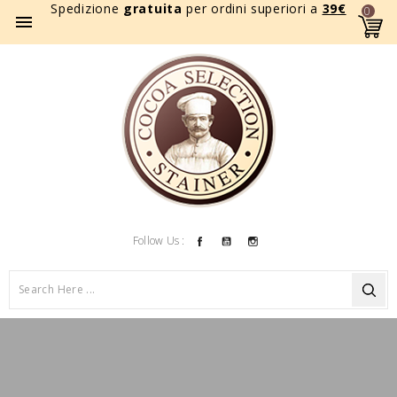
Spedizione
gratuita
per ordini superiori a
39
€
0

Facebook
YouTube
Instagram
Follow Us :