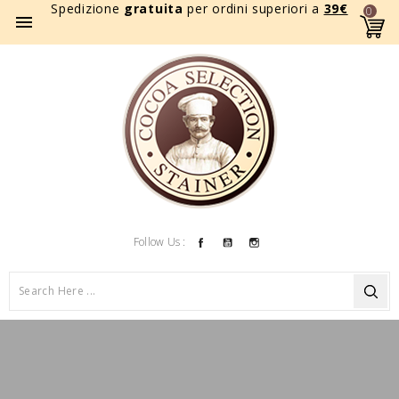
Spedizione
gratuita
per ordini superiori a
39
€
0

Facebook
YouTube
Instagram
Follow Us :