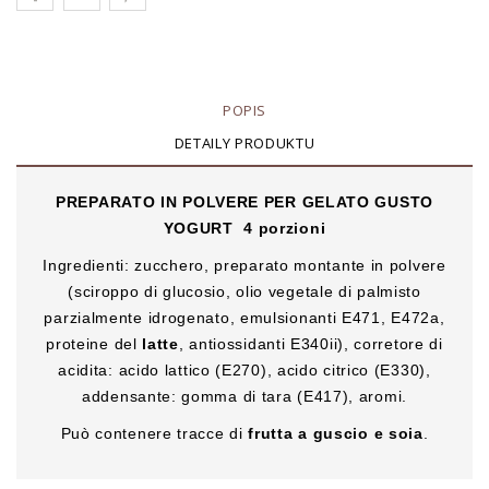
POPIS
DETAILY PRODUKTU
PREPARATO IN POLVERE PER GELATO GUSTO
YOGURT
4 porzioni
Ingredienti: zucchero, preparato montante in polvere
(sciroppo di glucosio, olio vegetale di palmisto
parzialmente idrogenato, emulsionanti E471, E472a,
proteine del
latte
, antiossidanti E340ii), corretore di
acidita: acido lattico (E270), acido citrico (E330),
addensante: gomma di tara (E417), aromi.
Può contenere tracce di
frutta a guscio e soia
.