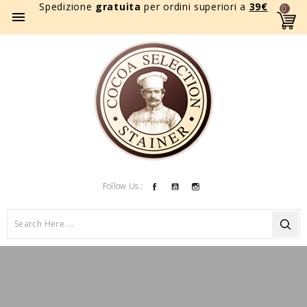
Spedizione
gratuita
per ordini superiori a
39
€
0

Facebook
YouTube
Instagram
Follow Us :