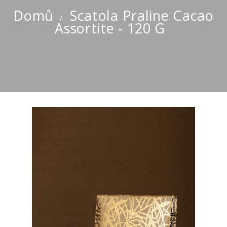
Domů
Scatola Praline Cacao
Assortite - 120 G