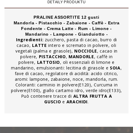
DETAILY PRODUKTU
PRALINE ASSORTITE 12 gusti
Mandorla - Pistacchio - Zabaione - Caffè - Extra
Fondente - Crema Latte - Rum - Limone -
Mandarino - Lampone - Gianduiotto -
Ingredienti:
zucchero, pasta di cacao, burro di
cacao,
LATTE
intero e scremato in polvere, oli
vegetali (palma e girasole),
NOCCIOLE
, cacao in
polvere,
PISTACCHIO
,
MANDORLE
, caffè in
polvere,
LATTOSIO
, oli essenziali di limone e
mandarino, emulsionanti: lecitina di girasole e
SOIA
,
fave di cacao, regolatore di acidità: acido citrico,
aromi: lampone, zabaione, noce, mandorla, rum.
Coloranti: carminio in polvere(E120), Curcuma in
polvere(E100), giallo cartamo idro, verde idro(E133),
Può contenere tracce di
ALTRA FRUTTA A
GUSCIO
e
ARACHIDI
.