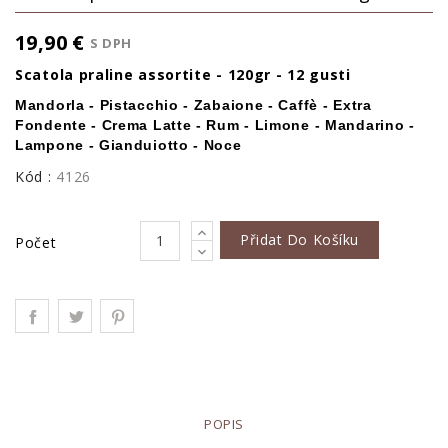
19,90 €
S DPH
Scatola praline assortite - 120gr - 12 gusti
Mandorla - Pistacchio - Zabaione - Caffè - Extra
Fondente - Crema Latte - Rum - Limone - Mandarino -
Lampone - Gianduiotto - Noce
Kód :
4126
Přidat Do Košíku
Počet
POPIS