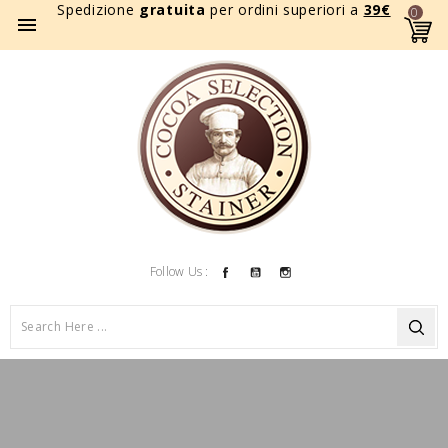
Spedizione
gratuita
per ordini superiori a
39
€
0

Facebook
YouTube
Instagram
Follow Us :