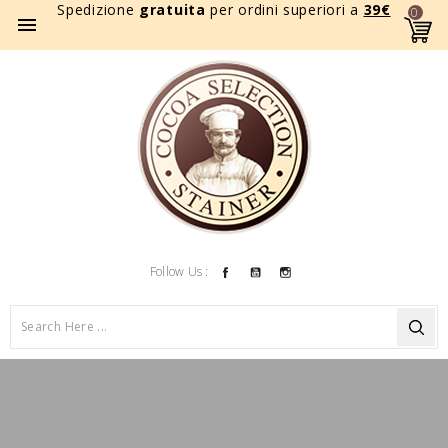
Spedizione
gratuita
per ordini superiori a
39
€
0

Facebook
YouTube
Instagram
Follow Us :