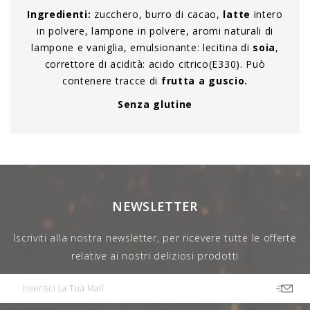
Ingredienti:
zucchero, burro di cacao,
latte
intero
in polvere, lampone in polvere, aromi naturali di
lampone e vaniglia, emulsionante: lecitina di
soia
,
correttore di acidità: acido citrico(E330). Può
contenere tracce di
frutta a guscio.
Senza glutine
NEWSLETTER
Iscriviti alla nostra newsletter, per ricevere tutte le offerte
relative ai nostri deliziosi prodotti