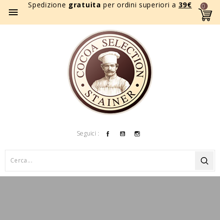
Spedizione
gratuita
per ordini superiori a
39
€
0

Facebook
YouTube
Instagram
Seguici :