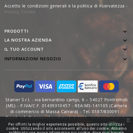
Accetto le condizioni generali e la politica di riservatezza -
Privacy Cookie
PRODOTTI

LA NOSTRA AZIENDA


IL TUO ACCOUNT

INFORMAZIONI NEGOZIO
Stainer S.r.l. - via bernardino campi, 6 – 54027 Pontremoli
(MS) - P.IVA/C.F. 01439310457 - REA:MS-141105 (Camera
di commercio di Massa Carrara) - Tel. 0187/830091 -
Email: info@stainerchocolate.it
© 2026 - Andrea Stainer by
WedDoctor
Per offrirti la miglior esperienza possibile, questo sito utilizza i
cookie. Utilizzando il sito acconsenti all'uso dei cookie. Abbiamo
pubblicato una nuova informativa sui cookie, dove puoi trovare